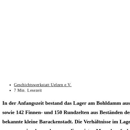
Beitrags-
Geschichtswerkstatt Uelzen e.V.
Autor:
Lesedauer:
7 Min. Lesezeit
In der Anfangszeit bestand das Lager am Bohldamm au
sowie 142 Finnen- und 150 Rundzelten aus Beständen des b
bekannte kleine Barackenstadt. Die Verhältnisse im Lager