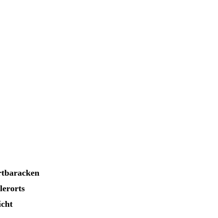
rtbaracken
lerorts
icht