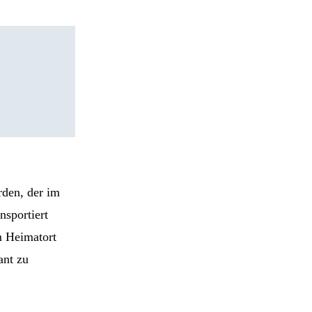
rden, der im
nsportiert
m Heimatort
ant zu